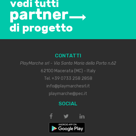
CONTATTI
PlayMarche srl - Via Santa Maria della Porta n.62
62100 Macerata (MC) - Italy
Tel. +39 0733 258 2858
info@playmarchesrl.it
playmarche@pec.it
SOCIAL